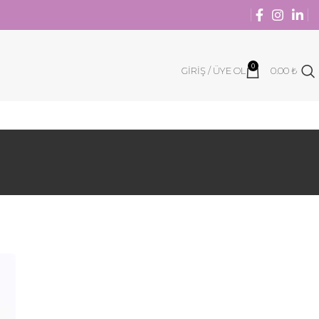
0
GIRIŞ / ÜYE OL
0.00
₺