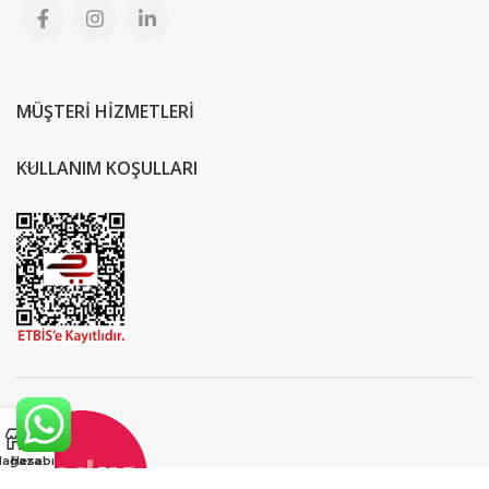
MÜŞTERİ HİZMETLERİ
KULLANIM KOŞULLARI
ağaza
Hesabım