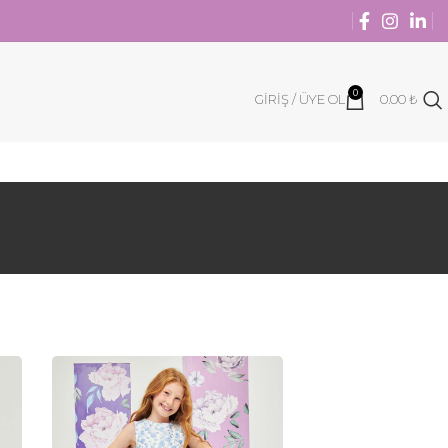
0
GIRIŞ / ÜYE OL
0.00
₺