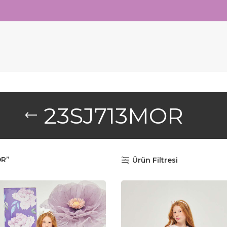
23SJ713MOR
OR”
Ürün Filtresi