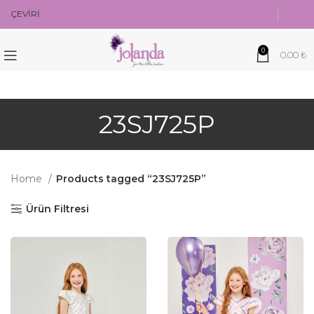
ÇEVİRİ
0
0.00
₺
23SJ725P
Home
Products tagged “23SJ725P”
Ürün Filtresi