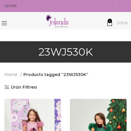
ÇEVİRİ
0
0.00
₺
23WJ530K
Home
Products tagged “23WJ530K”
Ürün Filtresi