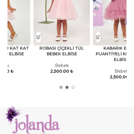
ÜL
KABARIK ETEKLİ
KADİFE EKOSE BEBEK
PUANTİYELİ KIZ ÇOCUK
ELBİSESİ
ELBİSE
Bebek
Bebek
2,500.00
₺
2,500.00
₺