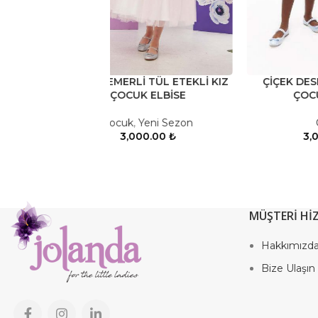
RLİ TÜL ETEKLİ KIZ
ÇİÇEK DESENLİ RENKLİ KIZ
UK ELBİSE
ÇOCUK ELBİSE
k
,
Yeni Sezon
Çocuk
,000.00
₺
3,000.00
₺
MÜŞTERİ Hİ
Hakkımızd
Bize Ulaşın