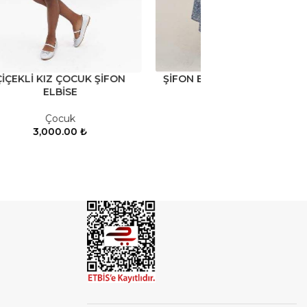
N
ŞİFON ETEK BLUZ İKİLİ TAKIM
Çocuk
,
Takım
3,000.00
₺