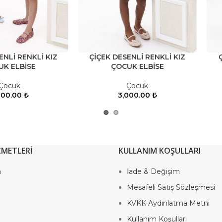
ÇİÇEK DESENLİ RENKLİ KIZ
ÇİÇEKLİ KIZ ÇOCUK ŞİFO
ÇOCUK ELBİSE
ELBİSE
Çocuk
Çocuk
3,000.00
₺
3,000.00
₺
ZMETLERİ
KULLANIM KOŞULLARI
a
İade & Değişim
Mesafeli Satış Sözleşmesi
KVKK Aydınlatma Metni
Kullanım Koşulları