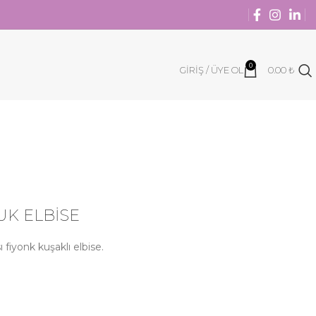
0
GIRIŞ / ÜYE OL
0.00
₺
UK ELBİSE
 fiyonk kuşaklı elbise.