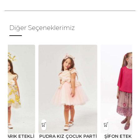
Diğer Seçeneklerimiz
KLİ
PUDRA KIZ ÇOCUK PARTİ
ŞİFON ETEK BLUZ İKİLİ